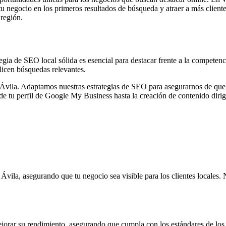
u negocio en los primeros resultados de búsqueda y atraer a más client
 región.
tegia de SEO local sólida es esencial para destacar frente a la compete
licen búsquedas relevantes.
ila. Adaptamos nuestras estrategias de SEO para asegurarnos de que t
e tu perfil de Google My Business hasta la creación de contenido dirigi
 Ávila, asegurando que tu negocio sea visible para los clientes locales
ejorar su rendimiento, asegurando que cumpla con los estándares de lo